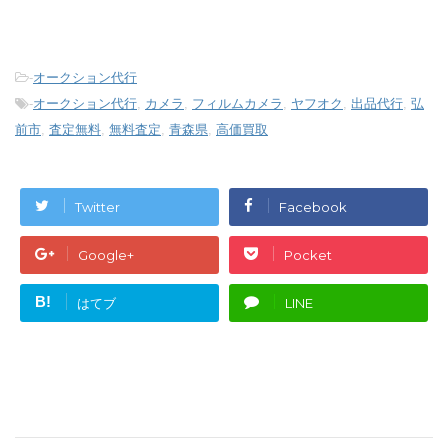
-
オークション代行
-
オークション代行
,
カメラ
,
フィルムカメラ
,
ヤフオク
,
出品代行
,
弘
前市
,
査定無料
,
無料査定
,
青森県
,
高価買取
Twitter
Facebook
Google+
Pocket
B!
はてブ
LINE